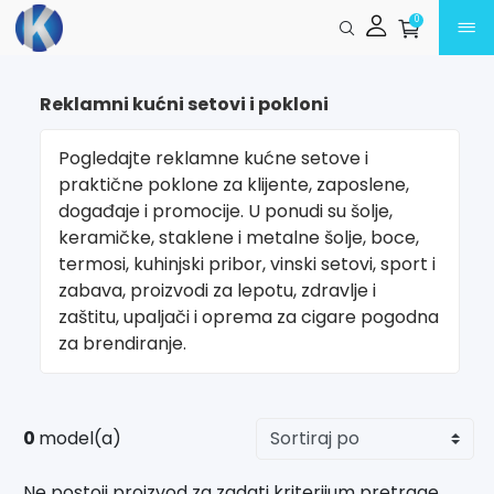
Preskoči na glavni sadržaj
0
Reklamni kućni setovi i pokloni
Pogledajte reklamne kućne setove i
praktične poklone za klijente, zaposlene,
događaje i promocije. U ponudi su šolje,
keramičke, staklene i metalne šolje, boce,
termosi, kuhinjski pribor, vinski setovi, sport i
zabava, proizvodi za lepotu, zdravlje i
zaštitu, upaljači i oprema za cigare pogodna
za brendiranje.
0
model(a)
Ne postoji proizvod za zadati kriterijum pretrage.