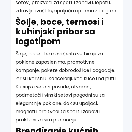
setovi, proizvodi za sport i zabavu, lepotu,
zdravlje i zaštitu, upaljači i oprema za cigare.
Šolje, boce, termosi i
kuhinjski pribor sa
logotipom
Šolje, boce i termosi često se biraju za
poklone zaposlenima, promotivne
kampanje, pakete dobrodošlice i događaje,
jer su korisni u kancelariji, kod kuće i na putu.
Kuhinjski setovi, posude, otvarači,
podmetači i vinski setovi pogodni su za
elegantnije poklone, dok su upaljači,
magneti i proizvodi za sport i zabavu
praktični za širu promociju.
Brendiranje kućnih