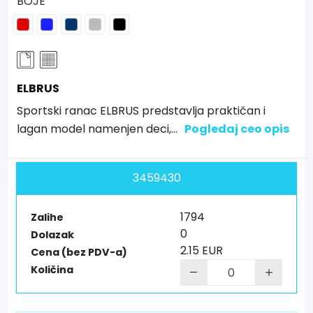
BOJE
ELBRUS
Sportski ranac ELBRUS predstavlja praktičan i
lagan model namenjen deci,
...
Pogledaj ceo opis
3459430
1794
Zalihe
0
Dolazak
2.15 EUR
Cena (bez PDV-a)
Količina