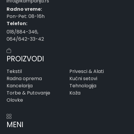
info@kampanja.rs
Radno vreme:
Pon-Pet: 08-16h
Telefon:
018/884-346
,
064/642-33-42
PROIZVODI
Tekstil
Privesci & Alati
Radna oprema
Kućni setovi
Kancelarija
Tehnologija
Torbe & Putovanje
Koža
Olovke
MENI