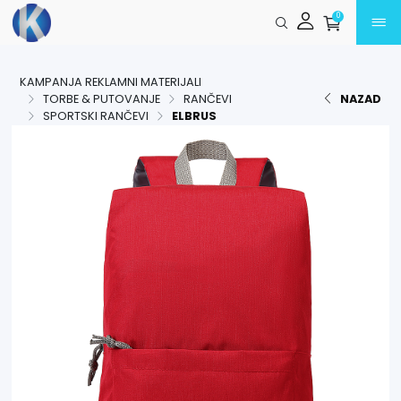
Preskoči na glavni sadržaj
0
KAMPANJA REKLAMNI MATERIJALI
TORBE & PUTOVANJE
RANČEVI
NAZAD
SPORTSKI RANČEVI
ELBRUS