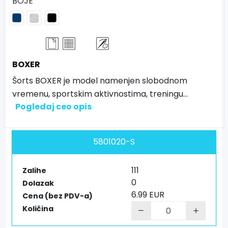
BOJE
BOXER
Šorts BOXER je model namenjen slobodnom
vremenu, sportskim aktivnostima, treningu
...
Pogledaj ceo opis
5801020-S
111
Zalihe
0
Dolazak
6.99 EUR
Cena (bez PDV-a)
Količina