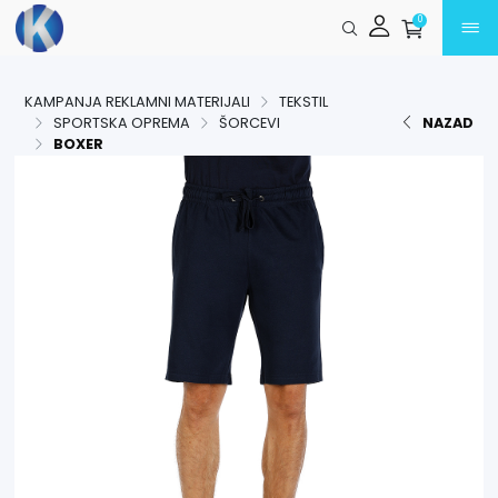
Preskoči na glavni sadržaj
0
KAMPANJA REKLAMNI MATERIJALI
TEKSTIL
SPORTSKA OPREMA
ŠORCEVI
NAZAD
BOXER