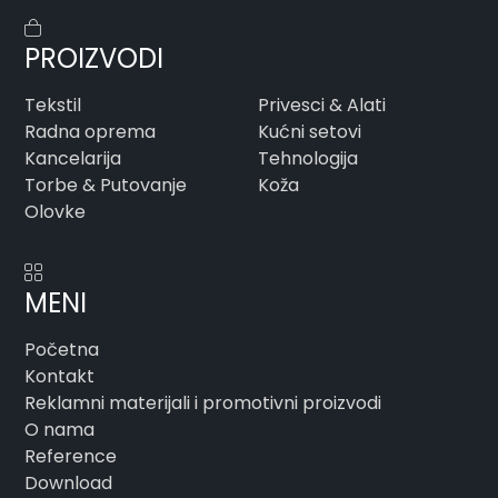
PROIZVODI
Tekstil
Privesci & Alati
Radna oprema
Kućni setovi
Kancelarija
Tehnologija
Torbe & Putovanje
Koža
Olovke
MENI
Početna
Kontakt
Reklamni materijali i promotivni proizvodi
O nama
Reference
Download