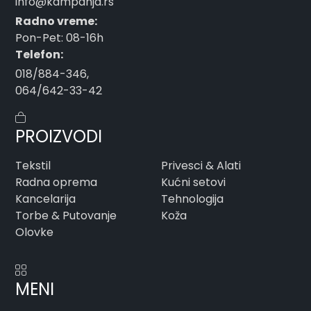
info@kampanja.rs
Radno vreme:
Pon-Pet: 08-16h
Telefon:
018/884-346
,
064/642-33-42
PROIZVODI
Tekstil
Privesci & Alati
Radna oprema
Kućni setovi
Kancelarija
Tehnologija
Torbe & Putovanje
Koža
Olovke
MENI