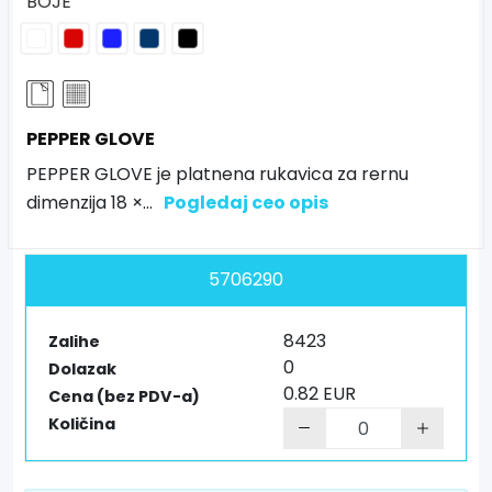
BOJE
PEPPER GLOVE
PEPPER GLOVE je platnena rukavica za rernu
dimenzija 18 ×
...
Pogledaj ceo opis
5706290
8423
Zalihe
0
Dolazak
0.82 EUR
Cena (bez PDV-a)
Količina