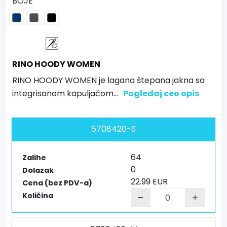
BOJE
RINO HOODY WOMEN
RINO HOODY WOMEN je lagana štepana jakna sa
integrisanom kapuljačom
...
Pogledaj ceo opis
5708420-S
64
Zalihe
0
Dolazak
22.99 EUR
Cena (bez PDV-a)
Količina