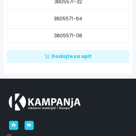
3805571-32
3805571-64
3805571-08
Dodajte za upit