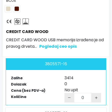
BOJE
CREDIT CARD WOOD
CREDIT CARD WOOD USB memorija izrađena je od
pravog drveta
...
Pogledaj ceo opis
3805571-16
3414
Zalihe
0
Dolazak
Na upit
Cena (bez PDV-a)
Količina