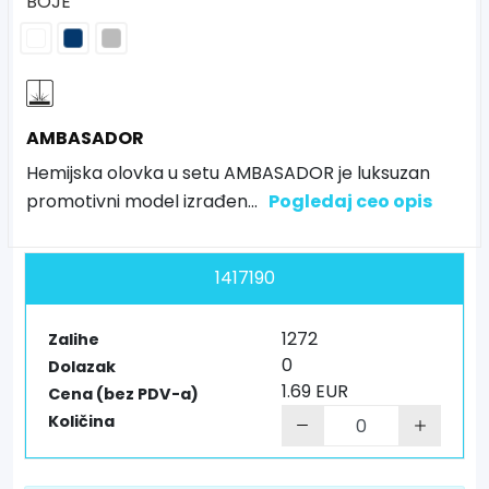
BOJE
AMBASADOR
Hemijska olovka u setu AMBASADOR je luksuzan
promotivni model izrađen
...
Pogledaj ceo opis
1417190
1272
Zalihe
0
Dolazak
1.69 EUR
Cena (bez PDV-a)
Količina