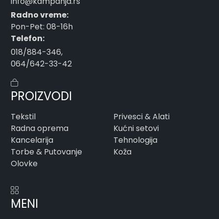
info@kampanja.rs
Radno vreme:
Pon-Pet: 08-16h
Telefon:
018/884-346
,
064/642-33-42
PROIZVODI
Tekstil
Privesci & Alati
Radna oprema
Kućni setovi
Kancelarija
Tehnologija
Torbe & Putovanje
Koža
Olovke
MENI