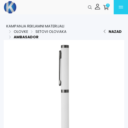
Preskoči na glavni sadržaj
0
KAMPANJA REKLAMNI MATERIJALI
OLOVKE
SETOVI OLOVAKA
NAZAD
AMBASADOR