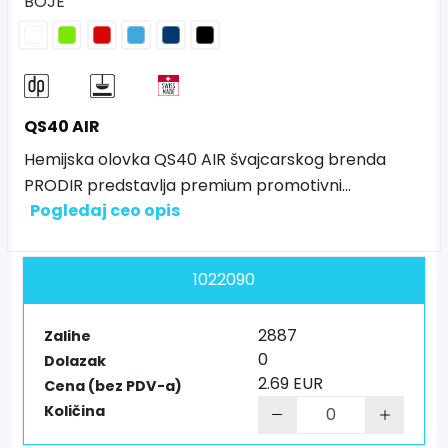
BOJE
QS40 AIR
Hemijska olovka QS40 AIR švajcarskog brenda
PRODIR predstavlja premium promotivni
...
Pogledaj ceo opis
1022090
2887
Zalihe
0
Dolazak
2.69 EUR
Cena (bez PDV-a)
Količina