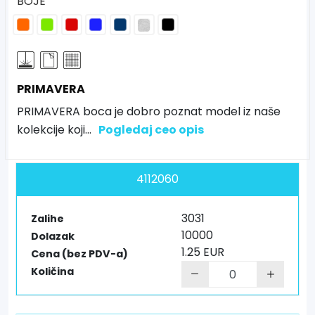
BOJE
PRIMAVERA
PRIMAVERA boca je dobro poznat model iz naše
kolekcije koji
...
Pogledaj ceo opis
4112060
3031
Zalihe
10000
Dolazak
1.25 EUR
Cena (bez PDV-a)
Količina