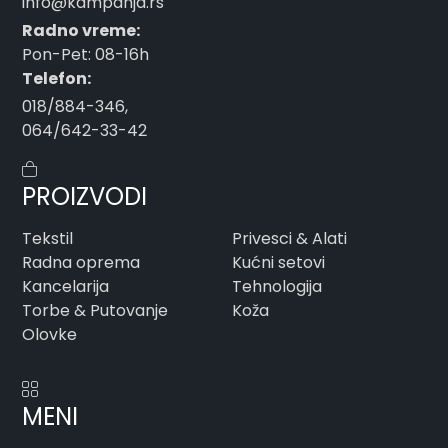
info@kampanja.rs
Radno vreme:
Pon-Pet: 08-16h
Telefon:
018/884-346
,
064/642-33-42
PROIZVODI
Tekstil
Privesci & Alati
Radna oprema
Kućni setovi
Kancelarija
Tehnologija
Torbe & Putovanje
Koža
Olovke
MENI