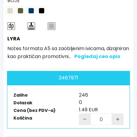
BOJE
LYRA
Notes formata A5 sa zaobljenim ivicama, dizajniran
kao praktičan promotivni
...
Pogledaj ceo opis
3467971
246
Zalihe
0
Dolazak
1.49 EUR
Cena (bez PDV-a)
Količina