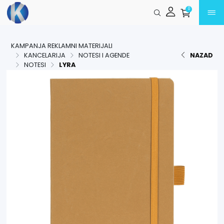
Preskoči na glavni sadržaj
0
KAMPANJA REKLAMNI MATERIJALI
KANCELARIJA
NOTESI I AGENDE
NAZAD
NOTESI
LYRA