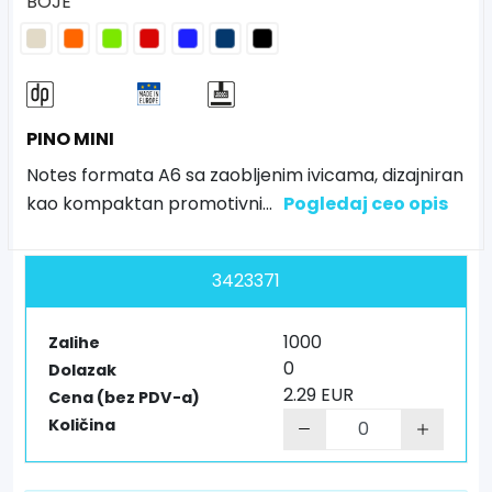
BOJE
PINO MINI
Notes formata A6 sa zaobljenim ivicama, dizajniran
kao kompaktan promotivni
...
Pogledaj ceo opis
3423371
1000
Zalihe
0
Dolazak
2.29 EUR
Cena (bez PDV-a)
Količina