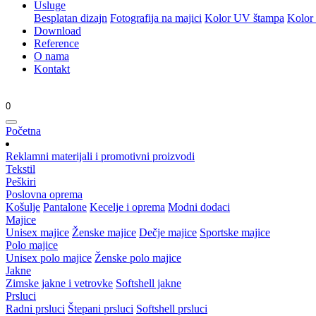
Usluge
Besplatan dizajn
Fotografija na majici
Kolor UV štampa
Kolor
Download
Reference
O nama
Kontakt
0
Početna
Reklamni materijali i promotivni proizvodi
Tekstil
Peškiri
Poslovna oprema
Košulje
Pantalone
Kecelje i oprema
Modni dodaci
Majice
Unisex majice
Ženske majice
Dečje majice
Sportske majice
Polo majice
Unisex polo majice
Ženske polo majice
Jakne
Zimske jakne i vetrovke
Softshell jakne
Prsluci
Radni prsluci
Štepani prsluci
Softshell prsluci