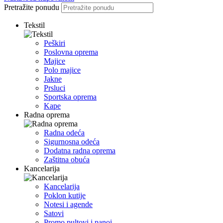
Pretražite ponudu
Tekstil
Peškiri
Poslovna oprema
Majice
Polo majice
Jakne
Prsluci
Sportska oprema
Kape
Radna oprema
Radna odeća
Sigurnosna odeća
Dodatna radna oprema
Zaštitna obuća
Kancelarija
Kancelarija
Poklon kutije
Notesi i agende
Satovi
Promo pultovi i panoi