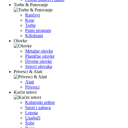
Torbe & Putovanje
Rančevi
Kese
Torbe
Putni program
Kišobrani
Olovke
Metalne olovke
Plastične olovke
Drvene olovke
Setovi olovaka
Privesci & Alati
Alati
Privesci
Kućni setovi
Kuhinjski pribor
Sport i zabava
Lepota
Upaljači
Šolje