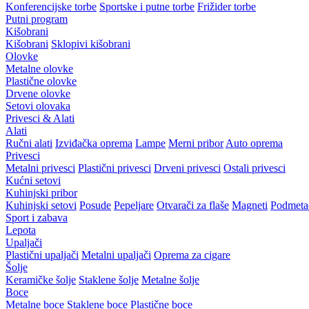
Konferencijske torbe
Sportske i putne torbe
Frižider torbe
Putni program
Kišobrani
Kišobrani
Sklopivi kišobrani
Olovke
Metalne olovke
Plastične olovke
Drvene olovke
Setovi olovaka
Privesci & Alati
Alati
Ručni alati
Izviđačka oprema
Lampe
Merni pribor
Auto oprema
Privesci
Metalni privesci
Plastični privesci
Drveni privesci
Ostali privesci
Kućni setovi
Kuhinjski pribor
Kuhinjski setovi
Posude
Pepeljare
Otvarači za flaše
Magneti
Podmeta
Sport i zabava
Lepota
Upaljači
Plastični upaljači
Metalni upaljači
Oprema za cigare
Šolje
Keramičke šolje
Staklene šolje
Metalne šolje
Boce
Metalne boce
Staklene boce
Plastične boce