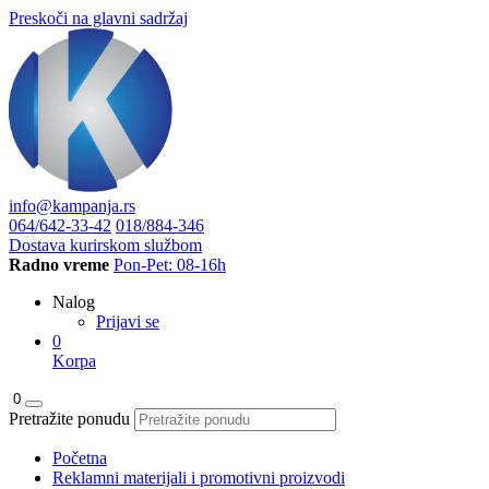
Preskoči na glavni sadržaj
info@kampanja.rs
064/642-33-42
018/884-346
Dostava kurirskom službom
Radno vreme
Pon-Pet: 08-16h
Nalog
Prijavi se
0
Korpa
0
Pretražite ponudu
Početna
Reklamni materijali i promotivni proizvodi