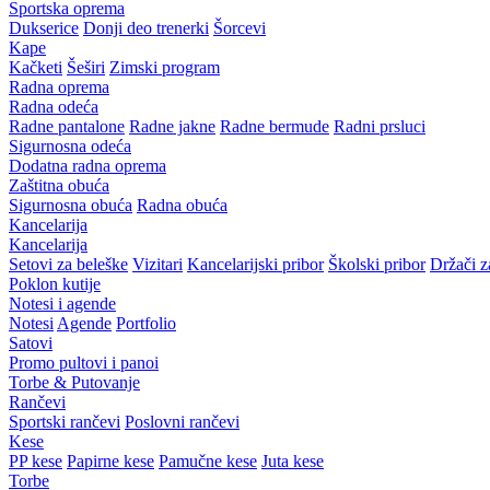
Sportska oprema
Dukserice
Donji deo trenerki
Šorcevi
Kape
Kačketi
Šeširi
Zimski program
Radna oprema
Radna odeća
Radne pantalone
Radne jakne
Radne bermude
Radni prsluci
Sigurnosna odeća
Dodatna radna oprema
Zaštitna obuća
Sigurnosna obuća
Radna obuća
Kancelarija
Kancelarija
Setovi za beleške
Vizitari
Kancelarijski pribor
Školski pribor
Držači z
Poklon kutije
Notesi i agende
Notesi
Agende
Portfolio
Satovi
Promo pultovi i panoi
Torbe & Putovanje
Rančevi
Sportski rančevi
Poslovni rančevi
Kese
PP kese
Papirne kese
Pamučne kese
Juta kese
Torbe