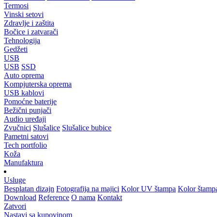
Termosi
Vinski setovi
Zdravlje i zaštita
Bočice i zatvarači
Tehnologija
Gedžeti
USB
USB
SSD
Auto oprema
Kompjuterska oprema
USB kablovi
Pomoćne baterije
Bežični punjači
Audio uređaji
Zvučnici
Slušalice
Slušalice bubice
Pametni satovi
Tech portfolio
Koža
Manufaktura
Usluge
Besplatan dizajn
Fotografija na majici
Kolor UV štampa
Kolor štamp
Download
Reference
O nama
Kontakt
Zatvori
Nastavi sa kupovinom