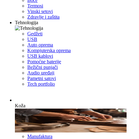
Boce
Termosi
Vinski setovi
Zdravlje i zaštita
Tehnologija
Gedžeti
USB
Auto oprema
Kompjuterska oprema
USB kablovi
Pomoćne baterije
Bežični punjači
Audio uređaji
Pametni satovi
Tech portfolio
Koža
Manufaktura