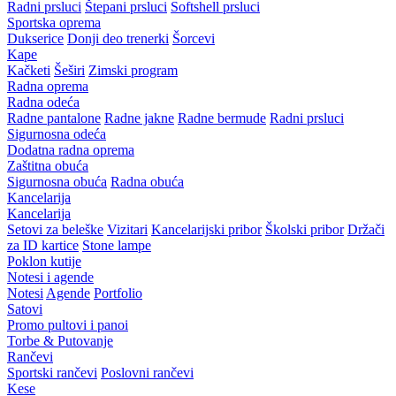
Radni prsluci
Štepani prsluci
Softshell prsluci
Sportska oprema
Dukserice
Donji deo trenerki
Šorcevi
Kape
Kačketi
Šeširi
Zimski program
Radna oprema
Radna odeća
Radne pantalone
Radne jakne
Radne bermude
Radni prsluci
Sigurnosna odeća
Dodatna radna oprema
Zaštitna obuća
Sigurnosna obuća
Radna obuća
Kancelarija
Kancelarija
Setovi za beleške
Vizitari
Kancelarijski pribor
Školski pribor
Držači
za ID kartice
Stone lampe
Poklon kutije
Notesi i agende
Notesi
Agende
Portfolio
Satovi
Promo pultovi i panoi
Torbe & Putovanje
Rančevi
Sportski rančevi
Poslovni rančevi
Kese