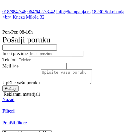
site.contac
018/884-346
064/642-33-42
info@kampanja.rs
18230 Sokobanja
<br> Kneza Miloša 32
Radno vreme
Pon-Pet: 08-16h
Pošalji poruku
Ime i prezime
Telefon
Mejl
Upišite vašu poruku
Pošalji
Reklamni materijali
Nazad
Filteri
Poništi filtere