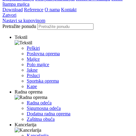
štampa majica
Download
Reference
O nama
Kontakt
Zatvori
Nastavi sa kupovinom
Pretražite ponudu
Tekstil
Peškiri
Poslovna oprema
Majice
Polo majice
Jakne
Prsluci
Sportska oprema
Kape
Radna oprema
Radna odeća
Sigurnosna odeća
Dodatna radna oprema
Zaštitna obuća
Kancelarija
Kancelarija