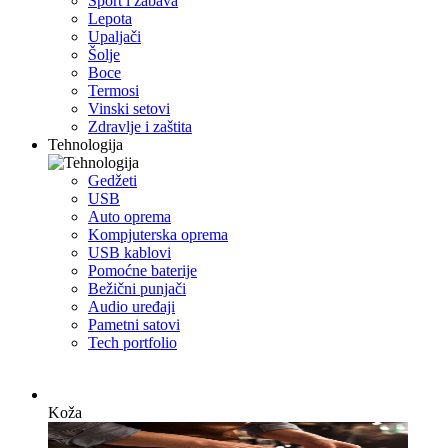
Sport i zabava
Lepota
Upaljači
Šolje
Boce
Termosi
Vinski setovi
Zdravlje i zaštita
Tehnologija
Gedžeti
USB
Auto oprema
Kompjuterska oprema
USB kablovi
Pomoćne baterije
Bežični punjači
Audio uređaji
Pametni satovi
Tech portfolio
Koža