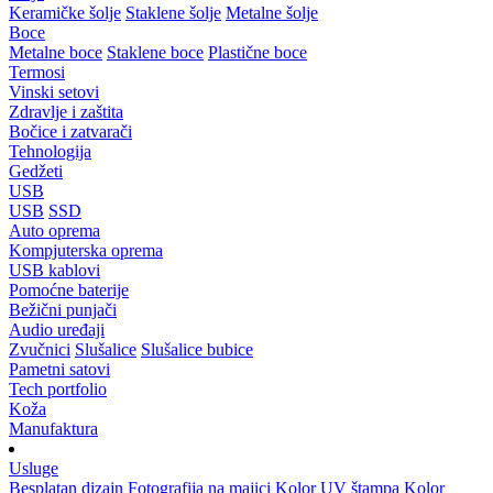
Keramičke šolje
Staklene šolje
Metalne šolje
Boce
Metalne boce
Staklene boce
Plastične boce
Termosi
Vinski setovi
Zdravlje i zaštita
Bočice i zatvarači
Tehnologija
Gedžeti
USB
USB
SSD
Auto oprema
Kompjuterska oprema
USB kablovi
Pomoćne baterije
Bežični punjači
Audio uređaji
Zvučnici
Slušalice
Slušalice bubice
Pametni satovi
Tech portfolio
Koža
Manufaktura
Usluge
Besplatan dizajn
Fotografija na majici
Kolor UV štampa
Kolor