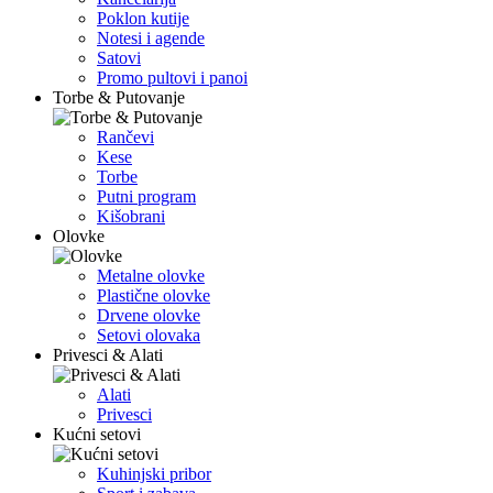
Poklon kutije
Notesi i agende
Satovi
Promo pultovi i panoi
Torbe & Putovanje
Rančevi
Kese
Torbe
Putni program
Kišobrani
Olovke
Metalne olovke
Plastične olovke
Drvene olovke
Setovi olovaka
Privesci & Alati
Alati
Privesci
Kućni setovi
Kuhinjski pribor