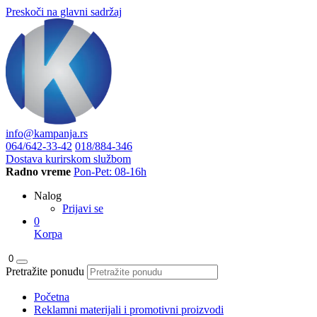
Preskoči na glavni sadržaj
info@kampanja.rs
064/642-33-42
018/884-346
Dostava kurirskom službom
Radno vreme
Pon-Pet: 08-16h
Nalog
Prijavi se
0
Korpa
0
Pretražite ponudu
Početna
Reklamni materijali i promotivni proizvodi