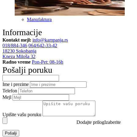
Manufaktura
Informacije
Kontakt mejl:
info@kampanja.rs
018/884-346
064/642-33-42
18230 Sokobanja
Kneza Miloša 32
Radno vreme
Pon-Pet: 08-16h
Pošalji poruku
Ime i prezime
Telefon
Mejl
Upišite vašu poruku
Dodajte prilog
Pošalji