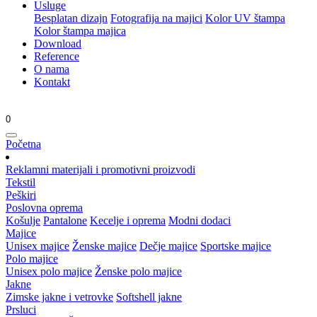
Usluge
Besplatan dizajn
Fotografija na majici
Kolor UV štampa
Kolor štampa majica
Download
Reference
O nama
Kontakt
0
Početna
Reklamni materijali i promotivni proizvodi
Tekstil
Peškiri
Poslovna oprema
Košulje
Pantalone
Kecelje i oprema
Modni dodaci
Majice
Unisex majice
Ženske majice
Dečje majice
Sportske majice
Polo majice
Unisex polo majice
Ženske polo majice
Jakne
Zimske jakne i vetrovke
Softshell jakne
Prsluci