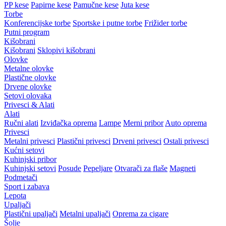
PP kese
Papirne kese
Pamučne kese
Juta kese
Torbe
Konferencijske torbe
Sportske i putne torbe
Frižider torbe
Putni program
Kišobrani
Kišobrani
Sklopivi kišobrani
Olovke
Metalne olovke
Plastične olovke
Drvene olovke
Setovi olovaka
Privesci & Alati
Alati
Ručni alati
Izviđačka oprema
Lampe
Merni pribor
Auto oprema
Privesci
Metalni privesci
Plastični privesci
Drveni privesci
Ostali privesci
Kućni setovi
Kuhinjski pribor
Kuhinjski setovi
Posude
Pepeljare
Otvarači za flaše
Magneti
Podmetači
Sport i zabava
Lepota
Upaljači
Plastični upaljači
Metalni upaljači
Oprema za cigare
Šolje