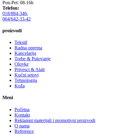
Pon-Pet: 08-16h
Telefon:
018/884-346
,
064/642-33-42
proizvodi
Tekstil
Radna oprema
Kancelarija
Torbe & Putovanje
Olovke
Privesci & Alati
Kućni setovi
Tehnologija
Koža
Meni
Početna
Kontakt
Reklamni materijali i promotivni proizvodi
O nama
Reference