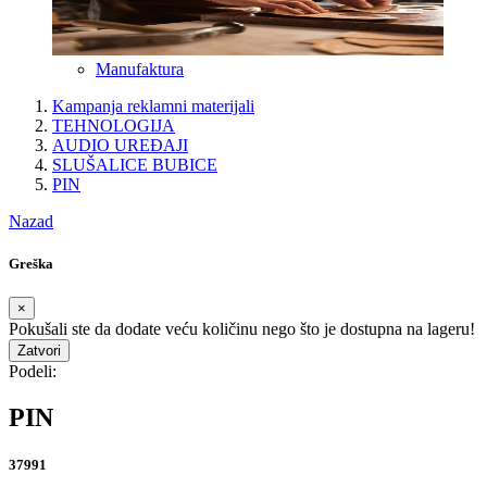
Manufaktura
Kampanja reklamni materijali
TEHNOLOGIJA
AUDIO UREĐAJI
SLUŠALICE BUBICE
PIN
Nazad
Greška
×
Pokušali ste da dodate veću količinu nego što je dostupna na lageru!
Zatvori
Podeli:
PIN
37991