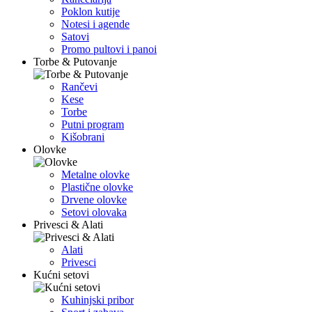
Poklon kutije
Notesi i agende
Satovi
Promo pultovi i panoi
Torbe & Putovanje
Rančevi
Kese
Torbe
Putni program
Kišobrani
Olovke
Metalne olovke
Plastične olovke
Drvene olovke
Setovi olovaka
Privesci & Alati
Alati
Privesci
Kućni setovi
Kuhinjski pribor