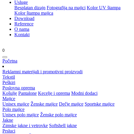
Usluge
Besplatan dizajn
Fotografija na majici
Kolor UV štampa
Kolor štampa majica
Download
Reference
O nama
Kontakt
0
Početna
Reklamni materijali i promotivni proizvodi
Tekstil
Peškiri
Poslovna oprema
Košulje
Pantalone
Kecelje i oprema
Modni dodaci
Majice
Unisex majice
Ženske majice
Dečje majice
Sportske majice
Polo majice
Unisex polo majice
Ženske polo majice
Jakne
Zimske jakne i vetrovke
Softshell jakne
Prsluci