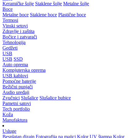
Keramičke šolje
Staklene šolje
Metalne šolje
Boce
Metalne boce
Staklene boce
Plastične boce
Termosi
Vinski setovi
Zdravlje i zaštita
Bočice i zatvarači
Tehnologija
Gedžeti
USB
USB
SSD
Auto oprema
Kompjuterska oprema
USB kablovi
Pomoćne baterije
Bežični punjači
Audio uređaji
Zvučnici
Slušalice
Slušalice bubice
Pametni satovi
Tech portfolio
Koža
Manufaktura
Usluge
Besplatan dizajn
Fotografija na majici
Kolor UV štampa
Kolor