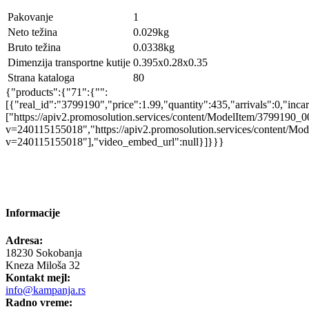
Pakovanje
1
Neto težina
0.029kg
Bruto težina
0.0338kg
Dimenzija transportne kutije
0.395x0.28x0.35
Strana kataloga
80
{"products":{"71":{"":
[{"real_id":"3799190","price":1.99,"quantity":435,"arrivals":0,"inca
["https://apiv2.promosolution.services/content/ModelItem/3799190_0
v=240115155018","https://apiv2.promosolution.services/content/Mo
v=240115155018"],"video_embed_url":null}]}}}
Informacije
Adresa:
18230 Sokobanja
Kneza Miloša 32
Kontakt mejl:
info@kampanja.rs
Radno vreme: