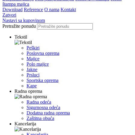
štampa majica
Download
Reference
O nama
Kontakt
Zatvori
Nastavi sa kupovinom
Pretražite ponudu
Tekstil
Peškiri
Poslovna oprema
Majice
Polo majice
Jakne
Prsluci
Sportska oprema
Kape
Radna oprema
Radna odeća
Sigurnosna odeća
Dodatna radna oprema
Zaštitna obuća
Kancelarija
Kancelarija