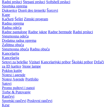
Radni prsluci
Štepani prsluci
Softshell prsluci
Sportska oprema
Dukserice
Donji deo trenerki
Šorcevi
Kape
Kačketi
Šeširi
Zimski program
Radna oprema
Radna odeća
Radne pantalone
Radne jakne
Radne bermude
Radni prsluci
Sigurnosna odeća
Dodatna radna oprema
Zaštitna obuća
Sigurnosna obuća
Radna obuća
Kancelarija
Kancelarija
Setovi za beleške
Vizitari
Kancelarijski pribor
Školski pribor
Držači
za ID kartice
Stone lampe
Poklon kutije
Notesi i agende
Notesi
Agende
Portfolio
Satovi
Promo pultovi i panoi
Torbe & Putovanje
Rančevi
Sportski rančevi
Poslovni rančevi
Kese