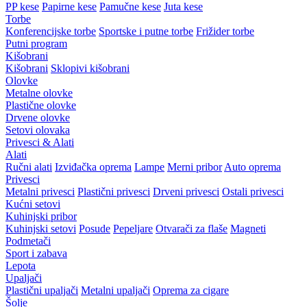
PP kese
Papirne kese
Pamučne kese
Juta kese
Torbe
Konferencijske torbe
Sportske i putne torbe
Frižider torbe
Putni program
Kišobrani
Kišobrani
Sklopivi kišobrani
Olovke
Metalne olovke
Plastične olovke
Drvene olovke
Setovi olovaka
Privesci & Alati
Alati
Ručni alati
Izviđačka oprema
Lampe
Merni pribor
Auto oprema
Privesci
Metalni privesci
Plastični privesci
Drveni privesci
Ostali privesci
Kućni setovi
Kuhinjski pribor
Kuhinjski setovi
Posude
Pepeljare
Otvarači za flaše
Magneti
Podmetači
Sport i zabava
Lepota
Upaljači
Plastični upaljači
Metalni upaljači
Oprema za cigare
Šolje