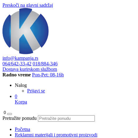
Preskoči na glavni sadržaj
info@kampanja.rs
064/642-33-42
018/884-346
Dostava kurirskom službom
Radno vreme
Pon-Pet: 08-16h
Nalog
Prijavi se
0
Korpa
0
Pretražite ponudu
Početna
Reklamni materijali i promotivni proizvodi