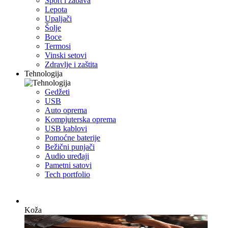
Sport i zabava
Lepota
Upaljači
Šolje
Boce
Termosi
Vinski setovi
Zdravlje i zaštita
Tehnologija
Gedžeti
USB
Auto oprema
Kompjuterska oprema
USB kablovi
Pomoćne baterije
Bežični punjači
Audio uređaji
Pametni satovi
Tech portfolio
Koža