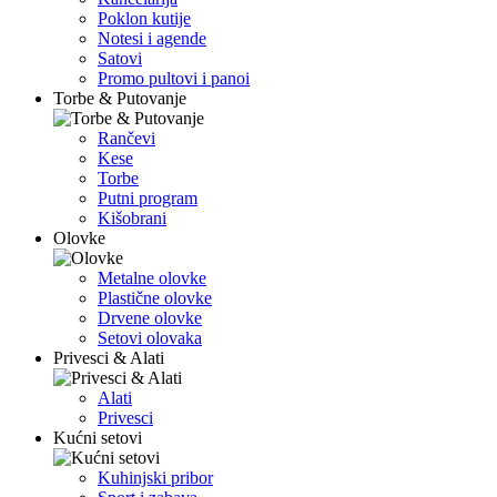
Poklon kutije
Notesi i agende
Satovi
Promo pultovi i panoi
Torbe & Putovanje
Rančevi
Kese
Torbe
Putni program
Kišobrani
Olovke
Metalne olovke
Plastične olovke
Drvene olovke
Setovi olovaka
Privesci & Alati
Alati
Privesci
Kućni setovi
Kuhinjski pribor