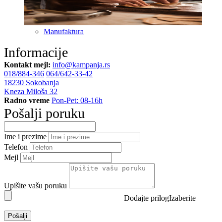
Manufaktura
Informacije
Kontakt mejl:
info@kampanja.rs
018/884-346
064/642-33-42
18230 Sokobanja
Kneza Miloša 32
Radno vreme
Pon-Pet: 08-16h
Pošalji poruku
Ime i prezime
Telefon
Mejl
Upišite vašu poruku
Dodajte prilog
Pošalji