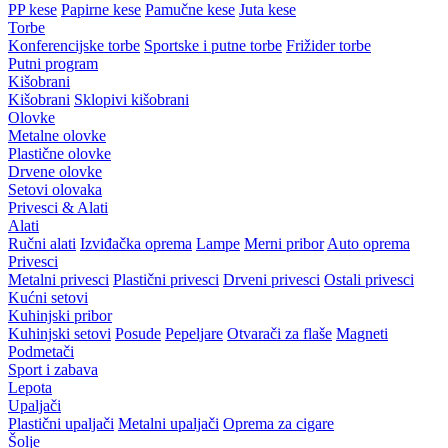
PP kese
Papirne kese
Pamučne kese
Juta kese
Torbe
Konferencijske torbe
Sportske i putne torbe
Frižider torbe
Putni program
Kišobrani
Kišobrani
Sklopivi kišobrani
Olovke
Metalne olovke
Plastične olovke
Drvene olovke
Setovi olovaka
Privesci & Alati
Alati
Ručni alati
Izviđačka oprema
Lampe
Merni pribor
Auto oprema
Privesci
Metalni privesci
Plastični privesci
Drveni privesci
Ostali privesci
Kućni setovi
Kuhinjski pribor
Kuhinjski setovi
Posude
Pepeljare
Otvarači za flaše
Magneti
Podmetači
Sport i zabava
Lepota
Upaljači
Plastični upaljači
Metalni upaljači
Oprema za cigare
Šolje