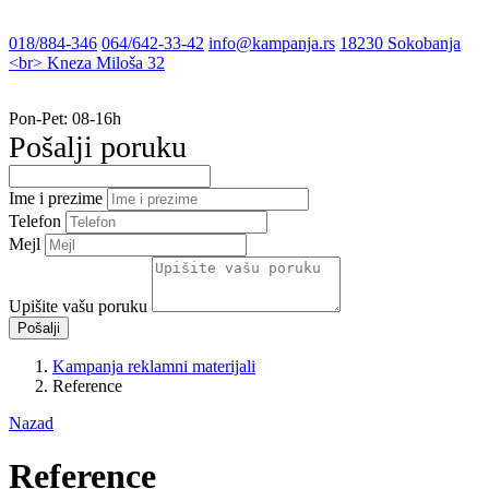
site.contac
018/884-346
064/642-33-42
info@kampanja.rs
18230 Sokobanja
<br> Kneza Miloša 32
Radno vreme
Pon-Pet: 08-16h
Pošalji poruku
Ime i prezime
Telefon
Mejl
Upišite vašu poruku
Pošalji
Kampanja reklamni materijali
Reference
Nazad
Reference