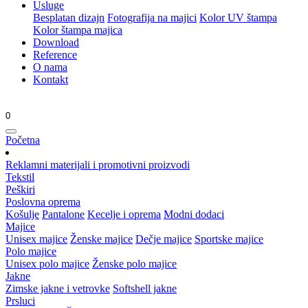
Usluge
Besplatan dizajn
Fotografija na majici
Kolor UV štampa
Kolor štampa majica
Download
Reference
O nama
Kontakt
0
Početna
Reklamni materijali i promotivni proizvodi
Tekstil
Peškiri
Poslovna oprema
Košulje
Pantalone
Kecelje i oprema
Modni dodaci
Majice
Unisex majice
Ženske majice
Dečje majice
Sportske majice
Polo majice
Unisex polo majice
Ženske polo majice
Jakne
Zimske jakne i vetrovke
Softshell jakne
Prsluci