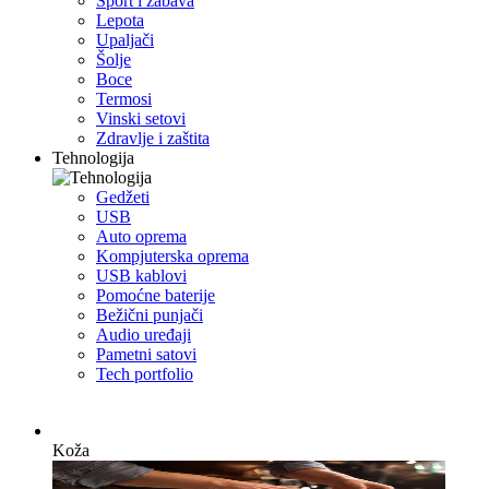
Sport i zabava
Lepota
Upaljači
Šolje
Boce
Termosi
Vinski setovi
Zdravlje i zaštita
Tehnologija
Gedžeti
USB
Auto oprema
Kompjuterska oprema
USB kablovi
Pomoćne baterije
Bežični punjači
Audio uređaji
Pametni satovi
Tech portfolio
Koža