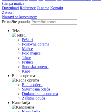
štampa majica
Download
Reference
O nama
Kontakt
Zatvori
Nastavi sa kupovinom
Pretražite ponudu
Tekstil
Peškiri
Poslovna oprema
Majice
Polo majice
Jakne
Prsluci
Sportska oprema
Kape
Radna oprema
Radna odeća
Sigurnosna odeća
Dodatna radna oprema
Zaštitna obuća
Kancelarija
Kancelarija