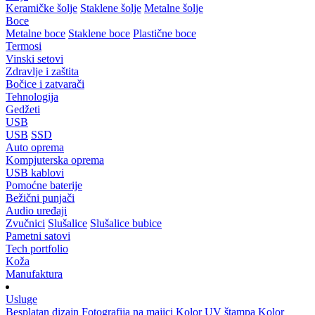
Keramičke šolje
Staklene šolje
Metalne šolje
Boce
Metalne boce
Staklene boce
Plastične boce
Termosi
Vinski setovi
Zdravlje i zaštita
Bočice i zatvarači
Tehnologija
Gedžeti
USB
USB
SSD
Auto oprema
Kompjuterska oprema
USB kablovi
Pomoćne baterije
Bežični punjači
Audio uređaji
Zvučnici
Slušalice
Slušalice bubice
Pametni satovi
Tech portfolio
Koža
Manufaktura
Usluge
Besplatan dizajn
Fotografija na majici
Kolor UV štampa
Kolor