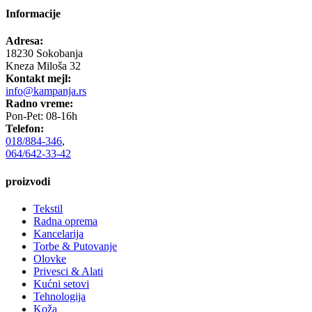
Informacije
Adresa:
18230 Sokobanja
Kneza Miloša 32
Kontakt mejl:
info@kampanja.rs
Radno vreme:
Pon-Pet: 08-16h
Telefon:
018/884-346
,
064/642-33-42
proizvodi
Tekstil
Radna oprema
Kancelarija
Torbe & Putovanje
Olovke
Privesci & Alati
Kućni setovi
Tehnologija
Koža