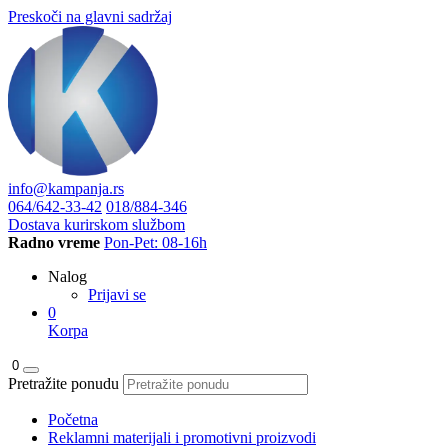
Preskoči na glavni sadržaj
info@kampanja.rs
064/642-33-42
018/884-346
Dostava kurirskom službom
Radno vreme
Pon-Pet: 08-16h
Nalog
Prijavi se
0
Korpa
0
Pretražite ponudu
Početna
Reklamni materijali i promotivni proizvodi