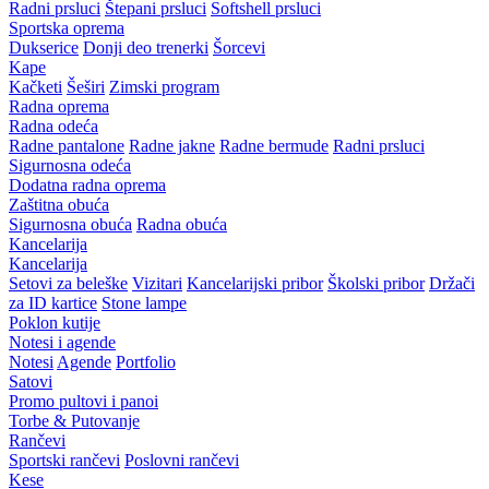
Radni prsluci
Štepani prsluci
Softshell prsluci
Sportska oprema
Dukserice
Donji deo trenerki
Šorcevi
Kape
Kačketi
Šeširi
Zimski program
Radna oprema
Radna odeća
Radne pantalone
Radne jakne
Radne bermude
Radni prsluci
Sigurnosna odeća
Dodatna radna oprema
Zaštitna obuća
Sigurnosna obuća
Radna obuća
Kancelarija
Kancelarija
Setovi za beleške
Vizitari
Kancelarijski pribor
Školski pribor
Držači
za ID kartice
Stone lampe
Poklon kutije
Notesi i agende
Notesi
Agende
Portfolio
Satovi
Promo pultovi i panoi
Torbe & Putovanje
Rančevi
Sportski rančevi
Poslovni rančevi
Kese